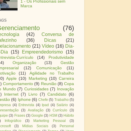
1 - Os Profissionais sem
Marca
AGS
erenciamento
(76)
ecnologia
(42)
Conversa de
afezinho
(36)
Dicas
(21)
elacionamento
(21)
Vídeo
(16)
Dia-
-Dia
(15)
Empreendedorismo
(15)
ntrevista-Currículo
(14)
Produtividade
14)
Organização
(13)
Gestão
mpresarial
(12)
Comunicação
(11)
otivação
(11)
Agilidade no Trabalho
10)
Apple
(10)
Marketing
(10)
Carreira
)
Comportamento
(9)
Reunião
(8)
Copa
o Mundo
(7)
Curiosidades
(7)
Inovação
)
Internet
(7)
Livro
(7)
Candidato
(6)
estão
(6)
Iphone
(6)
Chefe
(5)
Trabalho
(5)
mpresa
(4)
Entrevista
(4)
Ipad
(4)
Salário
(4)
presentação
(3)
Avaliação
(3)
Currículo
(3)
quipe
(3)
Frases
(3)
Google
(3)
HSM
(3)
Hábito
)
Infográfico
(3)
Marketing Pessoal
(3)
crosoft
(3)
Mídias Sociais
(3)
Personal