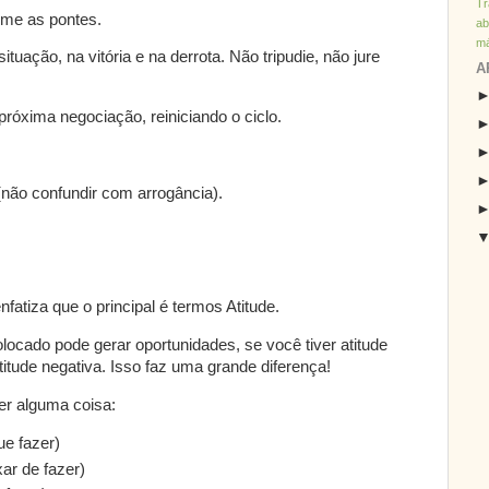
T
ime as pontes.
ab
má
tuação, na vitória e na derrota. Não tripudie, não jure
A
róxima negociação, reiniciando o ciclo.
(não confundir com arrogância).
atiza que o principal é termos Atitude.
olocado pode gerar oportunidades, se você tiver atitude
titude negativa. Isso faz uma grande diferença!
er alguma coisa:
e fazer)
ar de fazer)