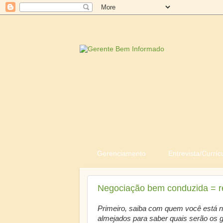
Gerenciamento
Entrevista/Curríc
Negociação bem conduzida = r
Primeiro, saiba com quem você está n
almejados para saber quais serão os 