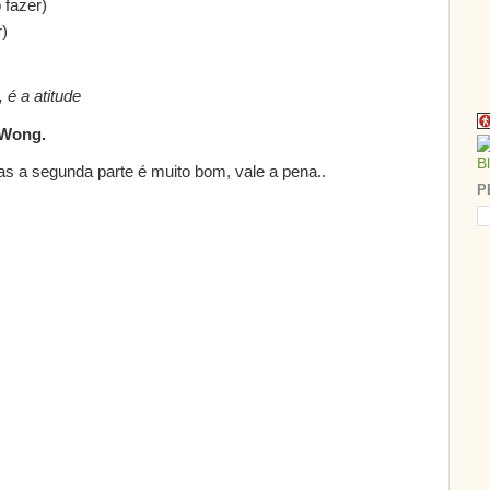
 fazer)
r)
 é a atitude
 Wong.
s a segunda parte é muito bom, vale a pena..
P