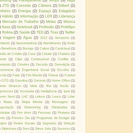
randing
(3)
Planejamento
(3)
Tempo
(3)
Vaga
)
ZTD
(3)
Conceito
(2)
Câmera
(2)
Dilbert
(2)
nheiro
(2)
Energia
(2)
Espaço
(2)
Estagiário
)
Hábito;
(2)
Informação
(2)
LER
(2)
Liderança
)
Mercado de Trabalho
(2)
Metas
(2)
Música
)
Nasa
(2)
Notebook
(2)
Profissão
(2)
Protótipo
)
Rotina
(2)
Saúde
(2)
TED
(2)
Tiras
(2)
Twitter
)
Viagem
(2)
Água
(2)
2012
(1)
Aeroporto
(1)
biente
(1)
Aposentadoria
(1)
Atendimento
(1)
Avião
)
Benefícios
(1)
Bocejar
(1)
Cabos
(1)
Cardcloud
(1)
rtão de Crédito
(1)
Case
(1)
Celular
(1)
Chafariz
(1)
iente
(1)
Clipe
(1)
Combustível
(1)
Conflito
(1)
nteúdo
(1)
Cérebro
(1)
Decisão
(1)
Demolição
(1)
onomizar
(1)
Engenharia Social
(1)
Escolha
(1)
crita
(1)
Falar
(1)
Fim Mundo
(1)
Flutuar
(1)
Futebol
)
GTD
(1)
Gasolina
(1)
Gerente
(1)
Home Office
(1)
omer Simpson
(1)
Ideia
(1)
Ilha
(1)
Ilusão
(1)
pressora
(1)
Incomoda
(1)
Inteligência
(1)
Ipod
(1)
ovem Nerd
(1)
LHC
(1)
Leitura
(1)
Louco
(1)
Líder
)
Maias
(1)
Mapa Mental
(1)
Mensagem
(1)
gociação
(1)
Networking
(1)
Olimpíadas
(1)
rticipar
(1)
Pen drive
(1)
Pessoas
(1)
Pirataria
(1)
nte
(1)
Primeiro Dia
(1)
Programas de Estágio
(1)
ojeto
(1)
Redes Sociais
(1)
Segredos
(1)
Seleção
)
Slideshare
(1)
Som
(1)
Steve Jobs
(1)
Sucesso
(1)