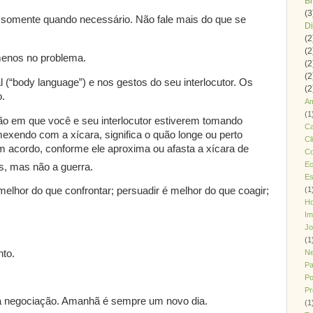
B
(3
 somente quando necessário. Não fale mais do que se
Di
(2
(2
menos no problema.
(2
(2
 (“body language”) e nos gestos do seu interlocutor. Os
(2
.
Am
(1
o em que você e seu interlocutor estiverem tomando
Ca
mexendo com a xícara, significa o quão longe ou perto
Cl
 acordo, conforme ele aproxima ou afasta a xícara de
Co
Ec
as, mas não a guerra.
Es
lhor do que confrontar; persuadir é melhor do que coagir;
(1
H
Im
J
(1
nto.
Ne
Pa
Po
Pr
 da negociação. Amanhã é sempre um novo dia.
(1