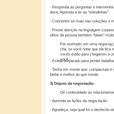
- Responda às perguntas e intervenha
deva. Aprenda a ler as “entrelinhas”.
- Concentre-se mais nas soluções e 
- Preste atenção na linguagem corporal
olhos da pessoa também “falam” muito
Por exemplo: em uma negociaçã
chá, se você notar que ele fica 
vocês estão para chegarem a um
você.
- Esteja preparado para perder batalh
- Tenha em mente que: compactuar é me
blefar é melhor do que mentir.
3) Depois da negociação:
Dê continuidade ao relacioname
- Aprenda as lições da negociação.
- Agradeça, seja qual for o desfecho