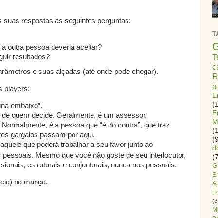
s suas respostas às seguintes perguntas:
T
G
 a outra pessoa deveria aceitar?
T
uir resultados?
c
arâmetros e suas alçadas (até onde pode chegar).
R
a
s players:
E
(
ina embaixo”.
E
o de quem decide. Geralmente, é um assessor,
M
 Normalmente, é a pessoa que “é do contra”, que traz
(
res gargalos passam por aqui.
(9
, aquele que poderá trabalhar a seu favor junto ao
d
s pessoais. Mesmo que você não goste de seu interlocutor,
(7
sionais, estruturais e conjunturais, nunca nos pessoais.
G
E
cia) na manga.
A
E
(3
Mi