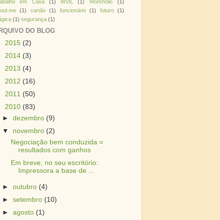
rabalho em Casa
(1)
WVIL
(1)
Workholic
(1)
out.me
(1)
cartão
(1)
funcionário
(1)
futuro
(1)
gica
(1)
segurança
(1)
RQUIVO DO BLOG
►
2015
(2)
►
2014
(3)
►
2013
(4)
►
2012
(16)
►
2011
(50)
▼
2010
(83)
►
dezembro
(9)
▼
novembro
(2)
Negociação bem conduzida =
resultados com ganhos
Em breve, no seu escritório:
Impressora a base de ...
►
outubro
(4)
►
setembro
(10)
►
agosto
(1)