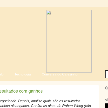
ulo
Tecnologia
Conversa do Cafezinho
Ú
esultados com ganhos
V
egociando. Depois, analise quais são os resultados
ganhos alcançados. Confira as dicas de Robert Wong (não