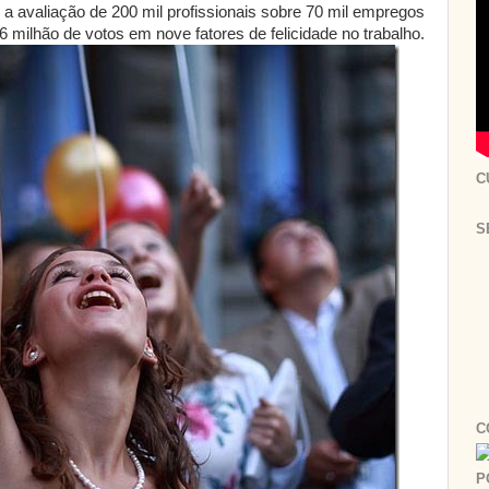
ou a avaliação de 200 mil profissionais sobre 70 mil empregos
 milhão de votos em nove fatores de felicidade no trabalho.
C
S
C
P