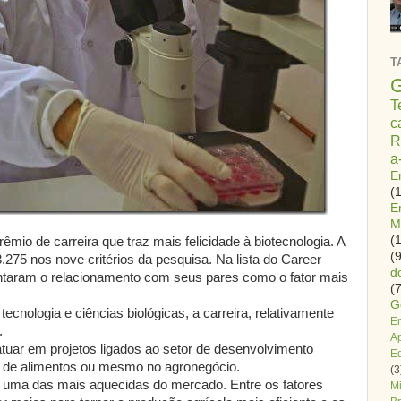
T
G
T
c
R
a
E
(
E
M
(
mio de carreira que traz mais felicidade à biotecnologia. A
(9
275 nos nove critérios da pesquisa. Na lista do Career
d
pontaram o relacionamento com seus pares como o fator mais
(7
G
ecnologia e ciências biológicas, a carreira, relativamente
E
.
A
atuar em projetos ligados ao setor de desenvolvimento
E
a, de alimentos ou mesmo no agronegócio.
(3
a é uma das mais aquecidas do mercado. Entre os fatores
Mi