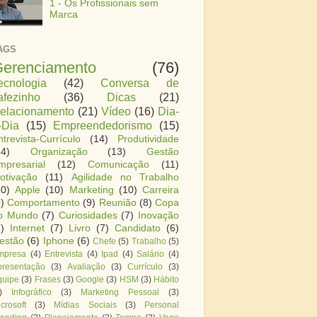
1 - Os Profissionais sem
Marca
AGS
erenciamento
(76)
ecnologia
(42)
Conversa de
afezinho
(36)
Dicas
(21)
elacionamento
(21)
Vídeo
(16)
Dia-
-Dia
(15)
Empreendedorismo
(15)
ntrevista-Currículo
(14)
Produtividade
14)
Organização
(13)
Gestão
mpresarial
(12)
Comunicação
(11)
otivação
(11)
Agilidade no Trabalho
10)
Apple
(10)
Marketing
(10)
Carreira
)
Comportamento
(9)
Reunião
(8)
Copa
o Mundo
(7)
Curiosidades
(7)
Inovação
)
Internet
(7)
Livro
(7)
Candidato
(6)
estão
(6)
Iphone
(6)
Chefe
(5)
Trabalho
(5)
mpresa
(4)
Entrevista
(4)
Ipad
(4)
Salário
(4)
presentação
(3)
Avaliação
(3)
Currículo
(3)
quipe
(3)
Frases
(3)
Google
(3)
HSM
(3)
Hábito
)
Infográfico
(3)
Marketing Pessoal
(3)
crosoft
(3)
Mídias Sociais
(3)
Personal