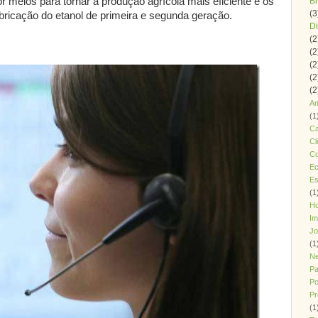
B
r meios para tornar a produção agrícola mais eficiente e os
(3
abricação do etanol de primeira e segunda geração.
Di
(2
(2
(2
(2
(2
Am
(1
Ca
Cl
Co
Ec
Es
(1
H
Im
J
(1
Ne
Pa
Po
Pr
(1