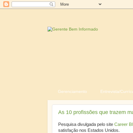
Gerenciamento
Entrevista/Curríc
As 10 profissões que trazem mai
Pesquisa divulgada pelo site
Career Bl
satisfação nos Estados Unidos.