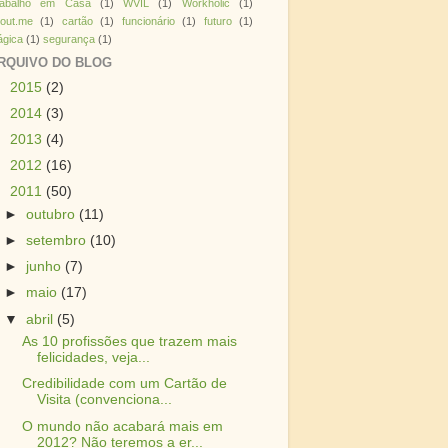
rabalho em Casa
(1)
WVIL
(1)
Workholic
(1)
out.me
(1)
cartão
(1)
funcionário
(1)
futuro
(1)
gica
(1)
segurança
(1)
RQUIVO DO BLOG
►
2015
(2)
►
2014
(3)
►
2013
(4)
►
2012
(16)
▼
2011
(50)
►
outubro
(11)
►
setembro
(10)
►
junho
(7)
►
maio
(17)
▼
abril
(5)
As 10 profissões que trazem mais
felicidades, veja...
Credibilidade com um Cartão de
Visita (convenciona...
O mundo não acabará mais em
2012? Não teremos a er...