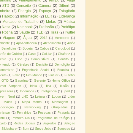
randing
(3)
Planejamento
(3)
Tempo
(3)
Vaga
)
ZTD
(3)
Conceito
(2)
Câmera
(2)
Dilbert
(2)
nheiro
(2)
Energia
(2)
Espaço
(2)
Estagiário
)
Hábito;
(2)
Informação
(2)
LER
(2)
Liderança
)
Mercado de Trabalho
(2)
Metas
(2)
Música
)
Nasa
(2)
Notebook
(2)
Profissão
(2)
Protótipo
)
Rotina
(2)
Saúde
(2)
TED
(2)
Tiras
(2)
Twitter
)
Viagem
(2)
Água
(2)
2012
(1)
Aeroporto
(1)
biente
(1)
Aposentadoria
(1)
Atendimento
(1)
Avião
)
Benefícios
(1)
Bocejar
(1)
Cabos
(1)
Cardcloud
(1)
rtão de Crédito
(1)
Case
(1)
Celular
(1)
Chafariz
(1)
iente
(1)
Clipe
(1)
Combustível
(1)
Conflito
(1)
nteúdo
(1)
Cérebro
(1)
Decisão
(1)
Demolição
(1)
onomizar
(1)
Engenharia Social
(1)
Escolha
(1)
crita
(1)
Falar
(1)
Fim Mundo
(1)
Flutuar
(1)
Futebol
)
GTD
(1)
Gasolina
(1)
Gerente
(1)
Home Office
(1)
omer Simpson
(1)
Ideia
(1)
Ilha
(1)
Ilusão
(1)
pressora
(1)
Incomoda
(1)
Inteligência
(1)
Ipod
(1)
ovem Nerd
(1)
LHC
(1)
Leitura
(1)
Louco
(1)
Líder
)
Maias
(1)
Mapa Mental
(1)
Mensagem
(1)
gociação
(1)
Networking
(1)
Olimpíadas
(1)
rticipar
(1)
Pen drive
(1)
Pessoas
(1)
Pirataria
(1)
nte
(1)
Primeiro Dia
(1)
Programas de Estágio
(1)
ojeto
(1)
Redes Sociais
(1)
Segredos
(1)
Seleção
)
Slideshare
(1)
Som
(1)
Steve Jobs
(1)
Sucesso
(1)