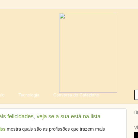
ulo
Tecnologia
Conversa do Cafezinho
Ú
s felicidades, veja se a sua está na lista
V
iss
mostra quais são as profissões que trazem mais