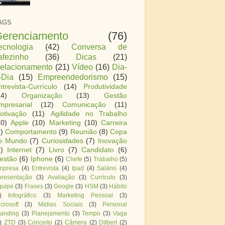
AGS
erenciamento
(76)
ecnologia
(42)
Conversa de
afezinho
(36)
Dicas
(21)
elacionamento
(21)
Vídeo
(16)
Dia-
-Dia
(15)
Empreendedorismo
(15)
ntrevista-Currículo
(14)
Produtividade
14)
Organização
(13)
Gestão
mpresarial
(12)
Comunicação
(11)
otivação
(11)
Agilidade no Trabalho
10)
Apple
(10)
Marketing
(10)
Carreira
)
Comportamento
(9)
Reunião
(8)
Copa
o Mundo
(7)
Curiosidades
(7)
Inovação
)
Internet
(7)
Livro
(7)
Candidato
(6)
estão
(6)
Iphone
(6)
Chefe
(5)
Trabalho
(5)
mpresa
(4)
Entrevista
(4)
Ipad
(4)
Salário
(4)
presentação
(3)
Avaliação
(3)
Currículo
(3)
quipe
(3)
Frases
(3)
Google
(3)
HSM
(3)
Hábito
)
Infográfico
(3)
Marketing Pessoal
(3)
crosoft
(3)
Mídias Sociais
(3)
Personal
randing
(3)
Planejamento
(3)
Tempo
(3)
Vaga
)
ZTD
(3)
Conceito
(2)
Câmera
(2)
Dilbert
(2)