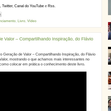
,
Twitter
,
Canal do YouTube
e
Rss
.
nciamento
,
Livro
,
Vídeo
de Valor – Compartilhando Inspiração, do Flávio
ro Geração de Valor – Compartilhando Inspiração, do Flávio
 Valor, mostrando o que achamos mais interessantes no
 como colocar em prática o conhecimento deste livro.