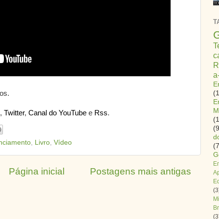
T
G
T
c
R
a
E
(
os.
E
M
,
Twitter
,
Canal do YouTube
e
Rss
.
(
(9
d
nciamento
,
Livro
,
Vídeo
(7
G
E
Página inicial
Postagens mais antigas
A
E
(3
Mi
B
(3