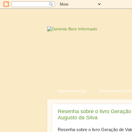
Gerenciamento
Entrevista/Curríc
Resenha sobre o livro Geração 
Augusto da Silva
Resenha sobre o livro Geração de Valo