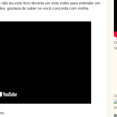
não leu este livro deveria ver este vídeo para entender um
 leu, gostaria de saber se você concorda com minha
C
S
C
P
os.