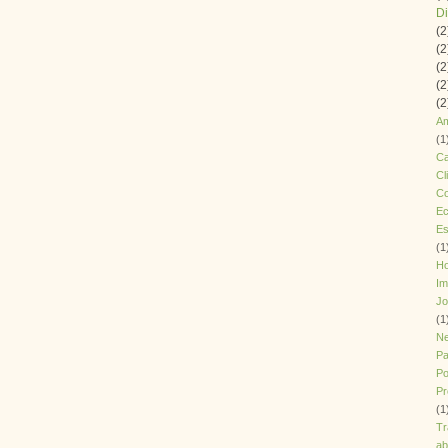
Di
(2
(2
(2
(2
(2
Am
(1
Ca
Cl
Co
Ec
Es
(1
H
Im
J
(1
Ne
Pa
Po
Pr
(1
T
ab