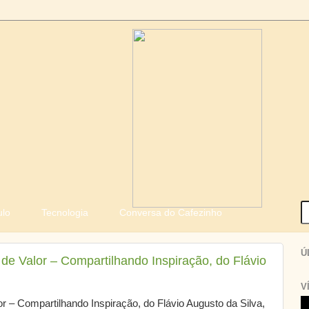
ulo
Tecnologia
Conversa do Cafezinho
Ú
de Valor – Compartilhando Inspiração, do Flávio
V
r – Compartilhando Inspiração, do Flávio Augusto da Silva,