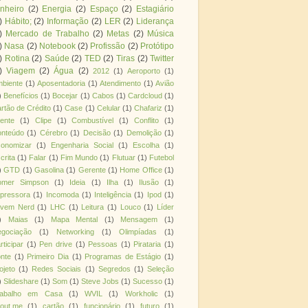
nheiro
(2)
Energia
(2)
Espaço
(2)
Estagiário
)
Hábito;
(2)
Informação
(2)
LER
(2)
Liderança
)
Mercado de Trabalho
(2)
Metas
(2)
Música
)
Nasa
(2)
Notebook
(2)
Profissão
(2)
Protótipo
)
Rotina
(2)
Saúde
(2)
TED
(2)
Tiras
(2)
Twitter
)
Viagem
(2)
Água
(2)
2012
(1)
Aeroporto
(1)
biente
(1)
Aposentadoria
(1)
Atendimento
(1)
Avião
)
Benefícios
(1)
Bocejar
(1)
Cabos
(1)
Cardcloud
(1)
rtão de Crédito
(1)
Case
(1)
Celular
(1)
Chafariz
(1)
iente
(1)
Clipe
(1)
Combustível
(1)
Conflito
(1)
nteúdo
(1)
Cérebro
(1)
Decisão
(1)
Demolição
(1)
onomizar
(1)
Engenharia Social
(1)
Escolha
(1)
crita
(1)
Falar
(1)
Fim Mundo
(1)
Flutuar
(1)
Futebol
)
GTD
(1)
Gasolina
(1)
Gerente
(1)
Home Office
(1)
omer Simpson
(1)
Ideia
(1)
Ilha
(1)
Ilusão
(1)
pressora
(1)
Incomoda
(1)
Inteligência
(1)
Ipod
(1)
ovem Nerd
(1)
LHC
(1)
Leitura
(1)
Louco
(1)
Líder
)
Maias
(1)
Mapa Mental
(1)
Mensagem
(1)
gociação
(1)
Networking
(1)
Olimpíadas
(1)
rticipar
(1)
Pen drive
(1)
Pessoas
(1)
Pirataria
(1)
nte
(1)
Primeiro Dia
(1)
Programas de Estágio
(1)
ojeto
(1)
Redes Sociais
(1)
Segredos
(1)
Seleção
)
Slideshare
(1)
Som
(1)
Steve Jobs
(1)
Sucesso
(1)
rabalho em Casa
(1)
WVIL
(1)
Workholic
(1)
out.me
(1)
cartão
(1)
funcionário
(1)
futuro
(1)