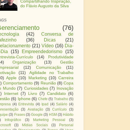
Compartilhando Inspiração,
do Flávio Augusto da Silva
AGS
erenciamento
(76)
ecnologia
(42)
Conversa de
afezinho
(36)
Dicas
(21)
elacionamento
(21)
Vídeo
(16)
Dia-
-Dia
(15)
Empreendedorismo
(15)
ntrevista-Currículo
(14)
Produtividade
14)
Organização
(13)
Gestão
mpresarial
(12)
Comunicação
(11)
otivação
(11)
Agilidade no Trabalho
10)
Apple
(10)
Marketing
(10)
Carreira
)
Comportamento
(9)
Reunião
(8)
Copa
o Mundo
(7)
Curiosidades
(7)
Inovação
)
Internet
(7)
Livro
(7)
Candidato
(6)
estão
(6)
Iphone
(6)
Chefe
(5)
Trabalho
(5)
mpresa
(4)
Entrevista
(4)
Ipad
(4)
Salário
(4)
presentação
(3)
Avaliação
(3)
Currículo
(3)
quipe
(3)
Frases
(3)
Google
(3)
HSM
(3)
Hábito
)
Infográfico
(3)
Marketing Pessoal
(3)
crosoft
(3)
Mídias Sociais
(3)
Personal