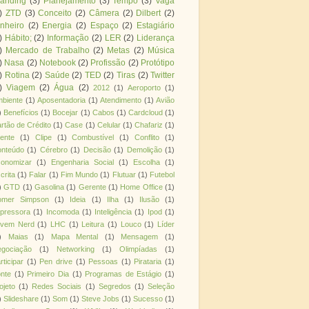
randing
(3)
Planejamento
(3)
Tempo
(3)
Vaga
)
ZTD
(3)
Conceito
(2)
Câmera
(2)
Dilbert
(2)
nheiro
(2)
Energia
(2)
Espaço
(2)
Estagiário
)
Hábito;
(2)
Informação
(2)
LER
(2)
Liderança
)
Mercado de Trabalho
(2)
Metas
(2)
Música
)
Nasa
(2)
Notebook
(2)
Profissão
(2)
Protótipo
)
Rotina
(2)
Saúde
(2)
TED
(2)
Tiras
(2)
Twitter
)
Viagem
(2)
Água
(2)
2012
(1)
Aeroporto
(1)
biente
(1)
Aposentadoria
(1)
Atendimento
(1)
Avião
)
Benefícios
(1)
Bocejar
(1)
Cabos
(1)
Cardcloud
(1)
rtão de Crédito
(1)
Case
(1)
Celular
(1)
Chafariz
(1)
iente
(1)
Clipe
(1)
Combustível
(1)
Conflito
(1)
nteúdo
(1)
Cérebro
(1)
Decisão
(1)
Demolição
(1)
onomizar
(1)
Engenharia Social
(1)
Escolha
(1)
crita
(1)
Falar
(1)
Fim Mundo
(1)
Flutuar
(1)
Futebol
)
GTD
(1)
Gasolina
(1)
Gerente
(1)
Home Office
(1)
omer Simpson
(1)
Ideia
(1)
Ilha
(1)
Ilusão
(1)
pressora
(1)
Incomoda
(1)
Inteligência
(1)
Ipod
(1)
ovem Nerd
(1)
LHC
(1)
Leitura
(1)
Louco
(1)
Líder
)
Maias
(1)
Mapa Mental
(1)
Mensagem
(1)
gociação
(1)
Networking
(1)
Olimpíadas
(1)
rticipar
(1)
Pen drive
(1)
Pessoas
(1)
Pirataria
(1)
nte
(1)
Primeiro Dia
(1)
Programas de Estágio
(1)
ojeto
(1)
Redes Sociais
(1)
Segredos
(1)
Seleção
)
Slideshare
(1)
Som
(1)
Steve Jobs
(1)
Sucesso
(1)