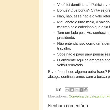
Você foi demitida, ah Patrícia, v
Bônus? Que bônus? Sinta-se gra
Não, não, esse não é o vale refe
Meu chefe é uma mala, o salário
mesmo pelo cafezinho que a tia 
Tem um lado positivo, conheci u
presidente.
Não entenda isso como uma de
trabalho.
Você não é pago para pensar (ess
O ambiente aqui na empresa anda 
voltou renovado.
E você conhece alguma outra frase? F
abraço, continuaremos com a busca p
Marcadores:
Conversa de cafezinho
,
F
Nenhum comentário: