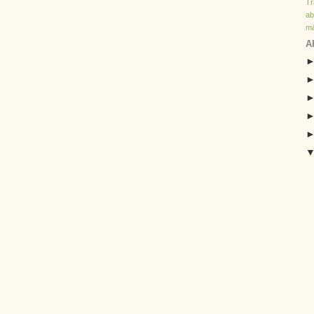
T
ab
má
A