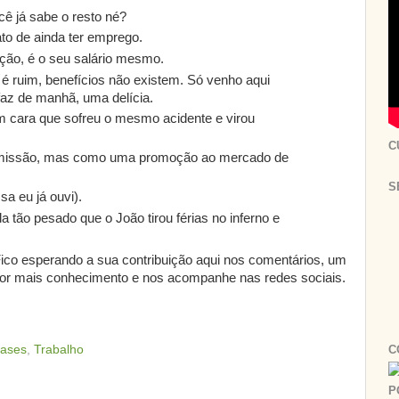
ocê já sabe o resto né?
to de ainda ter emprego.
ição, é o seu salário mesmo.
 é ruim, benefícios não existem. Só venho aqui
faz de manhã, uma delícia.
m cara que sofreu o mesmo acidente e virou
C
missão, mas como uma promoção ao mercado de
S
a eu já ouvi).
tão pesado que o João tirou férias no inferno e
ico esperando a sua contribuição aqui nos comentários, um
or mais conhecimento e nos acompanhe nas redes sociais.
C
rases
,
Trabalho
P