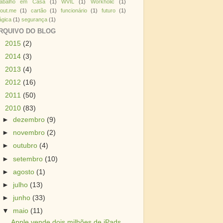
rabalho em Casa
(1)
WVIL
(1)
Workholic
(1)
out.me
(1)
cartão
(1)
funcionário
(1)
futuro
(1)
gica
(1)
segurança
(1)
RQUIVO DO BLOG
►
2015
(2)
►
2014
(3)
►
2013
(4)
►
2012
(16)
►
2011
(50)
▼
2010
(83)
►
dezembro
(9)
►
novembro
(2)
►
outubro
(4)
►
setembro
(10)
►
agosto
(1)
►
julho
(13)
►
junho
(33)
▼
maio
(11)
Apple vende dois milhões de iPads