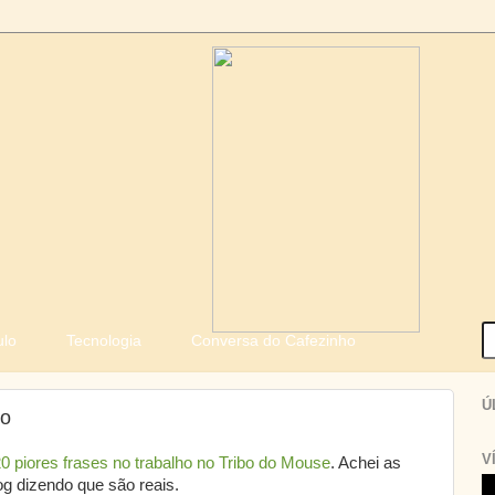
ulo
Tecnologia
Conversa do Cafezinho
Ú
ho
V
0 piores frases no trabalho no Tribo do Mouse
. Achei as
g dizendo que são reais.