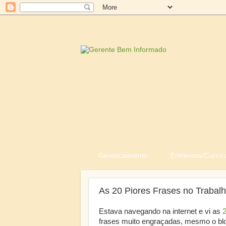
Gerenciamento
Entrevista/Curríc
As 20 Piores Frases no Trabal
Estava navegando na internet e vi as
2
frases muito engraçadas, mesmo o blo