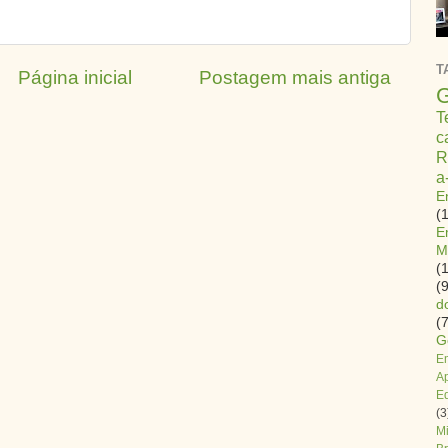
T
Página inicial
Postagem mais antiga
G
T
c
R
a
E
(
E
M
(
(9
d
(7
G
E
A
E
(3
Mi