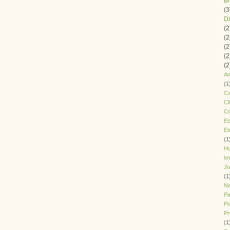
B
(3
Di
(2
(2
(2
(2
(2
Am
(1
Ca
Cl
Co
Ec
Es
(1
H
Im
J
(1
Ne
Pa
Po
Pr
(1