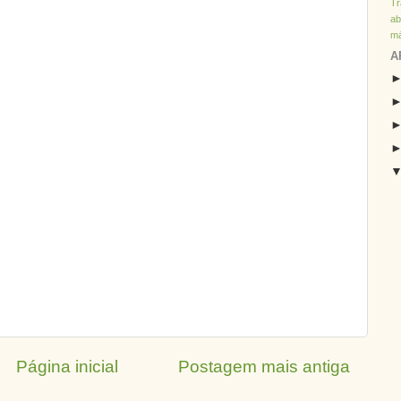
T
ab
má
A
Página inicial
Postagem mais antiga