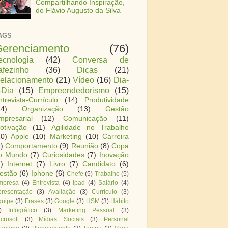
Compartilhando Inspiração,
do Flávio Augusto da Silva
AGS
erenciamento
(76)
ecnologia
(42)
Conversa de
afezinho
(36)
Dicas
(21)
elacionamento
(21)
Vídeo
(16)
Dia-
-Dia
(15)
Empreendedorismo
(15)
ntrevista-Currículo
(14)
Produtividade
14)
Organização
(13)
Gestão
mpresarial
(12)
Comunicação
(11)
otivação
(11)
Agilidade no Trabalho
10)
Apple
(10)
Marketing
(10)
Carreira
)
Comportamento
(9)
Reunião
(8)
Copa
o Mundo
(7)
Curiosidades
(7)
Inovação
)
Internet
(7)
Livro
(7)
Candidato
(6)
estão
(6)
Iphone
(6)
Chefe
(5)
Trabalho
(5)
mpresa
(4)
Entrevista
(4)
Ipad
(4)
Salário
(4)
presentação
(3)
Avaliação
(3)
Currículo
(3)
quipe
(3)
Frases
(3)
Google
(3)
HSM
(3)
Hábito
)
Infográfico
(3)
Marketing Pessoal
(3)
crosoft
(3)
Mídias Sociais
(3)
Personal