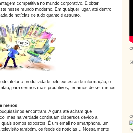
ntagem competitiva no mundo corporativo. E obter
xiste nesse mundo moderno. Em qualquer lugar, até dentro
da de notícias de tudo quanto é assunto.
C
S
pode afetar a produtividade pelo excesso de informação, o
Então, para sermos mais produtivos, teríamos de ser menos
de menos
ouquíssimos encontram. Alguns até acham que
C
oco, mas na verdade continuam dispersos devido a
s quais somos expostos. É um email no smartphone, um
 a televisão também, os feeds de notícias… Nossa mente
P