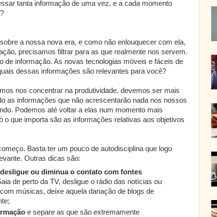
ocessar tanta informação de uma vez, e a cada momento
o?
sobre a nossa nova era, e como não enlouquecer com ela,
mação, precisamos filtrar para as que realmente nos servem.
 de informação. As novas tecnologias móveis e fáceis de
 quais dessas informações são relevantes para você?
ermos nos concentrar na produtividade, devemos ser mais
ado as informações que não acrescentarão nada nos nossos
indo. Podemos até voltar a elas num momento mais
ó o que importa são as informações relativas aos objetivos
começo. Basta ter um pouco de autodisciplina que logo
levante. Outras dicas são:
 desligue ou diminua o contato com fontes
Saia de perto da TV, desligue o rádio das notícias ou
com músicas, deixe aquela danação de blogs de
te;
formação
e separe as que são extremamente