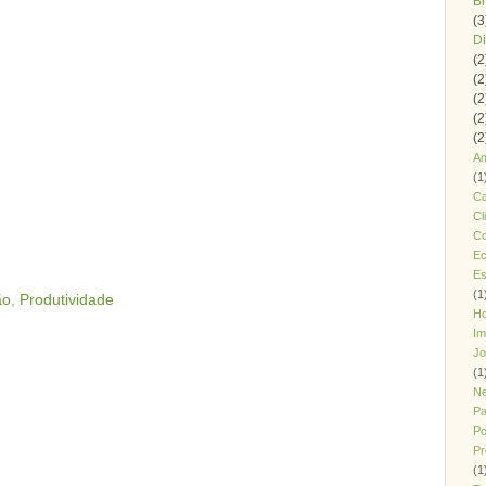
B
(3
Di
(2
(2
(2
(2
(2
Am
(1
Ca
Cl
Co
Ec
Es
(1
ão
,
Produtividade
H
Im
J
(1
Ne
Pa
Po
Pr
(1