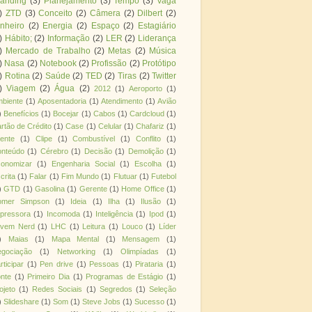
randing
(3)
Planejamento
(3)
Tempo
(3)
Vaga
)
ZTD
(3)
Conceito
(2)
Câmera
(2)
Dilbert
(2)
nheiro
(2)
Energia
(2)
Espaço
(2)
Estagiário
)
Hábito;
(2)
Informação
(2)
LER
(2)
Liderança
)
Mercado de Trabalho
(2)
Metas
(2)
Música
)
Nasa
(2)
Notebook
(2)
Profissão
(2)
Protótipo
)
Rotina
(2)
Saúde
(2)
TED
(2)
Tiras
(2)
Twitter
)
Viagem
(2)
Água
(2)
2012
(1)
Aeroporto
(1)
biente
(1)
Aposentadoria
(1)
Atendimento
(1)
Avião
)
Benefícios
(1)
Bocejar
(1)
Cabos
(1)
Cardcloud
(1)
rtão de Crédito
(1)
Case
(1)
Celular
(1)
Chafariz
(1)
iente
(1)
Clipe
(1)
Combustível
(1)
Conflito
(1)
nteúdo
(1)
Cérebro
(1)
Decisão
(1)
Demolição
(1)
onomizar
(1)
Engenharia Social
(1)
Escolha
(1)
crita
(1)
Falar
(1)
Fim Mundo
(1)
Flutuar
(1)
Futebol
)
GTD
(1)
Gasolina
(1)
Gerente
(1)
Home Office
(1)
omer Simpson
(1)
Ideia
(1)
Ilha
(1)
Ilusão
(1)
pressora
(1)
Incomoda
(1)
Inteligência
(1)
Ipod
(1)
ovem Nerd
(1)
LHC
(1)
Leitura
(1)
Louco
(1)
Líder
)
Maias
(1)
Mapa Mental
(1)
Mensagem
(1)
gociação
(1)
Networking
(1)
Olimpíadas
(1)
rticipar
(1)
Pen drive
(1)
Pessoas
(1)
Pirataria
(1)
nte
(1)
Primeiro Dia
(1)
Programas de Estágio
(1)
ojeto
(1)
Redes Sociais
(1)
Segredos
(1)
Seleção
)
Slideshare
(1)
Som
(1)
Steve Jobs
(1)
Sucesso
(1)