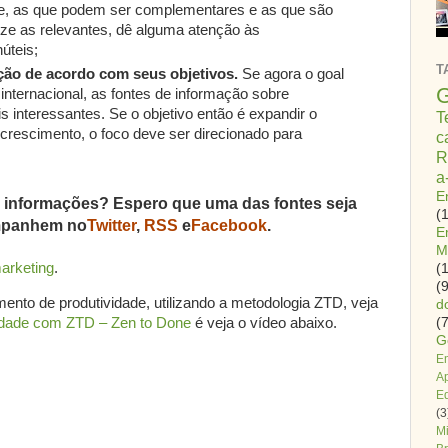
ade, as que podem ser complementares e as que são
rize as relevantes, dê alguma atenção às
úteis;
T
ção de acordo com seus objetivos.
Se agora o goal
G
 internacional, as fontes de informação sobre
 interessantes. Se o objetivo então é expandir o
T
crescimento, o foco deve ser direcionado para
c
R
a
E
de informações? Espero que uma das fontes seja
(
ompanhem no
Twitter
,
RSS
e
Facebook
.
E
M
arketing
.
(
(9
nto de produtividade, utilizando a metodologia ZTD, veja
d
idade com ZTD – Zen to Done
é veja o vídeo abaixo.
(7
G
E
A
E
(3
Mi