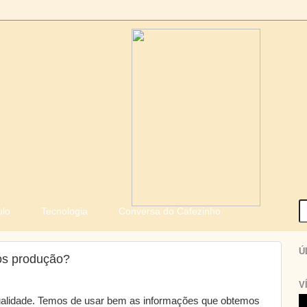
ulo
Tecnologia
Conversa do Cafezinho
Ú
os produção?
V
alidade. Temos de usar bem as informações que obtemos