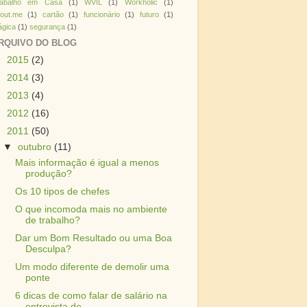
rabalho em Casa
(1)
WVIL
(1)
Workholic
(1)
out.me
(1)
cartão
(1)
funcionário
(1)
futuro
(1)
gica
(1)
segurança
(1)
RQUIVO DO BLOG
►
2015
(2)
►
2014
(3)
►
2013
(4)
►
2012
(16)
▼
2011
(50)
▼
outubro
(11)
Mais informação é igual a menos
produção?
Os 10 tipos de chefes
O que incomoda mais no ambiente
de trabalho?
Dar um Bom Resultado ou uma Boa
Desculpa?
Um modo diferente de demolir uma
ponte
6 dicas de como falar de salário na
entrevista de ...