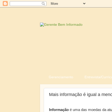
Gerenciamento
Entrevista/Curríc
Mais informação é igual a men
Informação
é uma das moedas da atu