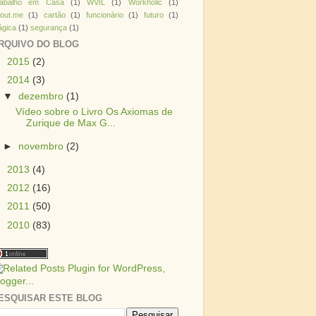
rabalho em Casa
(1)
WVIL
(1)
Workholic
(1)
out.me
(1)
cartão
(1)
funcionário
(1)
futuro
(1)
gica
(1)
segurança
(1)
RQUIVO DO BLOG
►
2015
(2)
▼
2014
(3)
▼
dezembro
(1)
Vídeo sobre o Livro Os Axiomas de
Zurique de Max G...
►
novembro
(2)
►
2013
(4)
►
2012
(16)
►
2011
(50)
►
2010
(83)
ESQUISAR ESTE BLOG