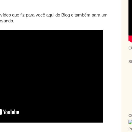
e vídeo que fiz para você aqui do Blog e também para um
rsando.
C
S
C
P