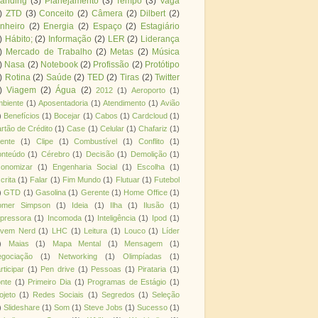
randing
(3)
Planejamento
(3)
Tempo
(3)
Vaga
)
ZTD
(3)
Conceito
(2)
Câmera
(2)
Dilbert
(2)
nheiro
(2)
Energia
(2)
Espaço
(2)
Estagiário
)
Hábito;
(2)
Informação
(2)
LER
(2)
Liderança
)
Mercado de Trabalho
(2)
Metas
(2)
Música
)
Nasa
(2)
Notebook
(2)
Profissão
(2)
Protótipo
)
Rotina
(2)
Saúde
(2)
TED
(2)
Tiras
(2)
Twitter
)
Viagem
(2)
Água
(2)
2012
(1)
Aeroporto
(1)
biente
(1)
Aposentadoria
(1)
Atendimento
(1)
Avião
)
Benefícios
(1)
Bocejar
(1)
Cabos
(1)
Cardcloud
(1)
rtão de Crédito
(1)
Case
(1)
Celular
(1)
Chafariz
(1)
iente
(1)
Clipe
(1)
Combustível
(1)
Conflito
(1)
nteúdo
(1)
Cérebro
(1)
Decisão
(1)
Demolição
(1)
onomizar
(1)
Engenharia Social
(1)
Escolha
(1)
crita
(1)
Falar
(1)
Fim Mundo
(1)
Flutuar
(1)
Futebol
)
GTD
(1)
Gasolina
(1)
Gerente
(1)
Home Office
(1)
omer Simpson
(1)
Ideia
(1)
Ilha
(1)
Ilusão
(1)
pressora
(1)
Incomoda
(1)
Inteligência
(1)
Ipod
(1)
ovem Nerd
(1)
LHC
(1)
Leitura
(1)
Louco
(1)
Líder
)
Maias
(1)
Mapa Mental
(1)
Mensagem
(1)
gociação
(1)
Networking
(1)
Olimpíadas
(1)
rticipar
(1)
Pen drive
(1)
Pessoas
(1)
Pirataria
(1)
nte
(1)
Primeiro Dia
(1)
Programas de Estágio
(1)
ojeto
(1)
Redes Sociais
(1)
Segredos
(1)
Seleção
)
Slideshare
(1)
Som
(1)
Steve Jobs
(1)
Sucesso
(1)