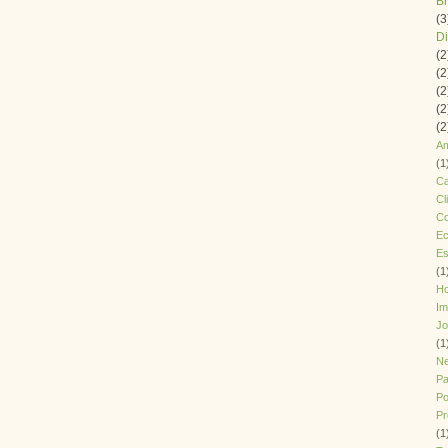
B
(3
Di
(2
(2
(2
(2
(2
Am
(1
Ca
Cl
Co
Ec
Es
(1
H
Im
J
(1
Ne
Pa
Po
Pr
(1