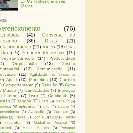
1 - Os Profissionais sem
Marca
AGS
erenciamento
(76)
ecnologia
(42)
Conversa de
afezinho
(36)
Dicas
(21)
elacionamento
(21)
Vídeo
(16)
Dia-
-Dia
(15)
Empreendedorismo
(15)
ntrevista-Currículo
(14)
Produtividade
14)
Organização
(13)
Gestão
mpresarial
(12)
Comunicação
(11)
otivação
(11)
Agilidade no Trabalho
10)
Apple
(10)
Marketing
(10)
Carreira
)
Comportamento
(9)
Reunião
(8)
Copa
o Mundo
(7)
Curiosidades
(7)
Inovação
)
Internet
(7)
Livro
(7)
Candidato
(6)
estão
(6)
Iphone
(6)
Chefe
(5)
Trabalho
(5)
mpresa
(4)
Entrevista
(4)
Ipad
(4)
Salário
(4)
presentação
(3)
Avaliação
(3)
Currículo
(3)
quipe
(3)
Frases
(3)
Google
(3)
HSM
(3)
Hábito
)
Infográfico
(3)
Marketing Pessoal
(3)
crosoft
(3)
Mídias Sociais
(3)
Personal