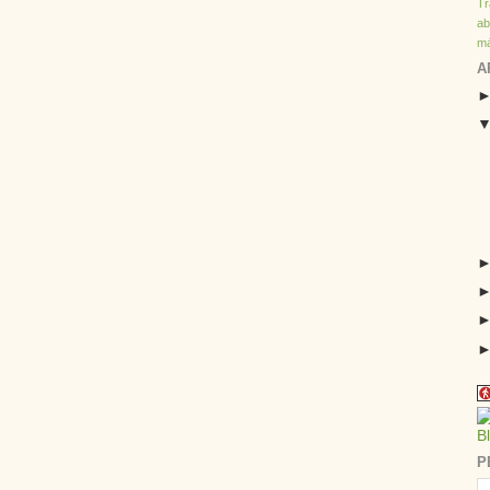
T
ab
má
A
P