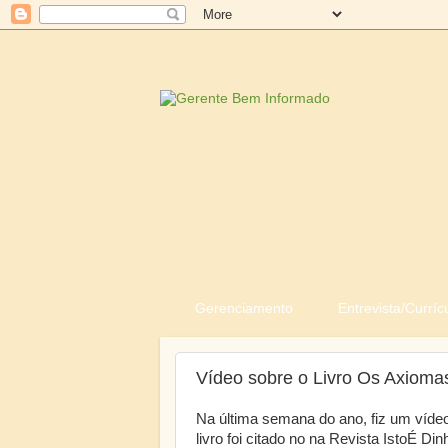
Gerenciamento
Entrevista/Curríc
Vídeo sobre o Livro Os Axioma
Na última semana do ano, fiz um víde
livro foi citado no na Revista IstoÉ Di