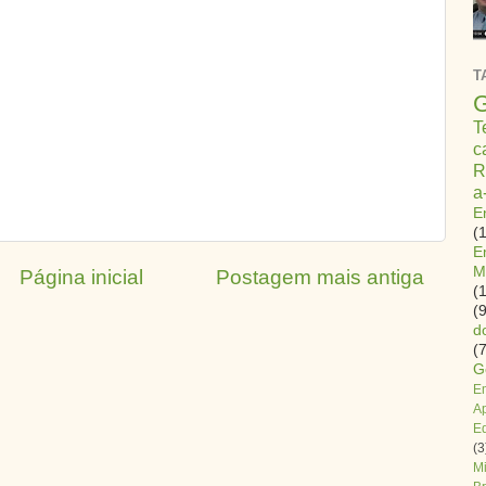
T
G
T
c
R
a
E
(
E
M
Página inicial
Postagem mais antiga
(
(9
d
(7
G
E
A
E
(3
Mi