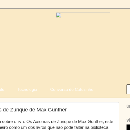
ulo
Tecnologia
Conversa do Cafezinho
Ú
s de Zurique de Max Gunther
V
o sobre o livro Os Axiomas de Zurique de Max Gunther, este
nheiro como um dos livros que não pode faltar na biblioteca